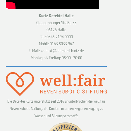
Kurtz Detektei Halle
Cloppenburger Straße 33
06126 Halle
Tel: 0345 2194 0000
Mobil: 0163 8033 967
E-Mail: kontakt@detektei-kurtz.de
Montag bis Freitag: 08:00–20:00
Die Detektei Kurtz unterstützt seit 2016 ununterbrochen die well:fair
Neven Subotic Stiftung, die Kindern in armen Regionen Zugang zu
Wasser und Bildung verschafft.