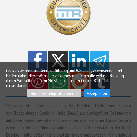
Cookies werden zur Benutzerführung und Webanalyse verwendet und
helfen dabei, diese Webseite zu verbessern. Durch die weitere Nutzung
dieser Webseite erklären Sie sich mit unserer Cookie-Richtlinie
einverstanden.
Nur notwendige akzeptieren
Akzeptieren
*Hinweis: Alle Einsätze der Kurtz Detektei Halle werden von
der Cloppenburger Straße in Halle (Saale) aus durchgeführt. Bei anderen
auf dieser Domain beworbenen Einsatzorten oder -regionen handelt es sich
weder um örtliche Niederlassungen noch um Betriebsstätten der Kurtz
Detektei Halle, sofern nicht explizit anders ausgewiesen. Wir ermitteln