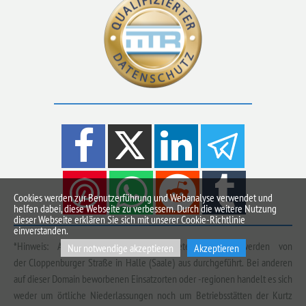
Cookies werden zur Benutzerführung und Webanalyse verwendet und
helfen dabei, diese Webseite zu verbessern. Durch die weitere Nutzung
dieser Webseite erklären Sie sich mit unserer Cookie-Richtlinie
einverstanden.
*Hinweis: Alle Einsätze der Kurtz Detektei Halle werden von
Nur notwendige akzeptieren
Akzeptieren
der Cloppenburger Straße in Halle (Saale) aus durchgeführt. Bei anderen
auf dieser Domain beworbenen Einsatzorten oder -regionen handelt es sich
weder um örtliche Niederlassungen noch um Betriebsstätten der Kurtz