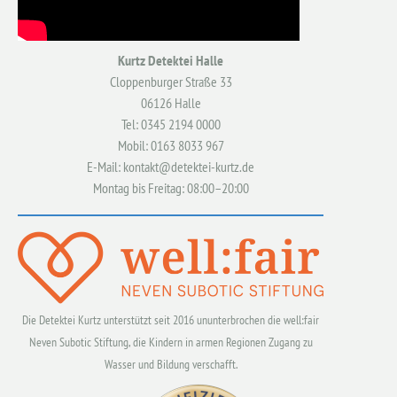
Kurtz Detektei Halle
Cloppenburger Straße 33
06126 Halle
Tel: 0345 2194 0000
Mobil: 0163 8033 967
E-Mail: kontakt@detektei-kurtz.de
Montag bis Freitag: 08:00–20:00
Die Detektei Kurtz unterstützt seit 2016 ununterbrochen die well:fair
Neven Subotic Stiftung, die Kindern in armen Regionen Zugang zu
Wasser und Bildung verschafft.