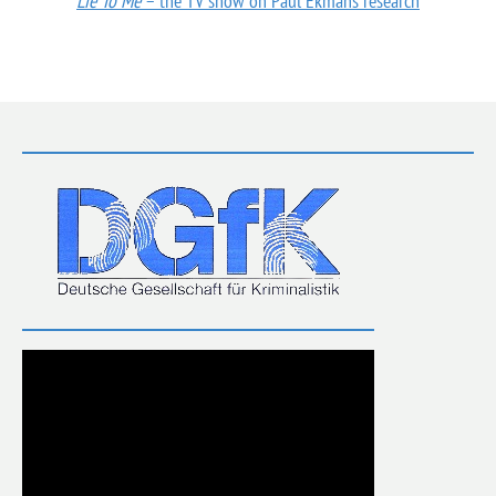
Lie To Me
– the TV show on Paul Ekmans research