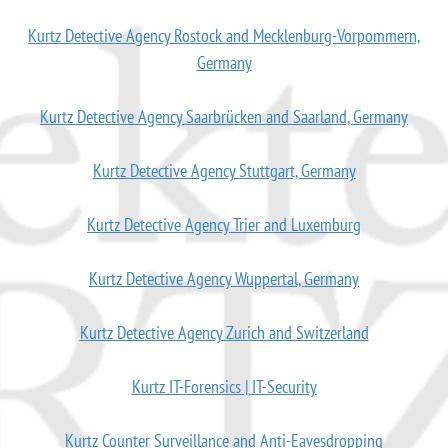
Kurtz Detective Agency Rostock and Mecklenburg-Vorpommern,
Germany
Kurtz Detective Agency Saarbrücken and Saarland, Germany
Kurtz Detective Agency Stuttgart, Germany
Kurtz Detective Agency Trier and Luxemburg
Kurtz Detective Agency Wuppertal, Germany
Kurtz Detective Agency Zurich and Switzerland
Kurtz IT-Forensics | IT-Security
Kurtz Counter Surveillance and Anti-Eavesdropping