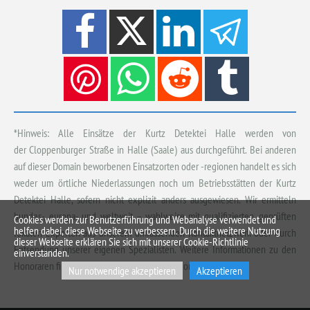
*Hinweis: Alle Einsätze der Kurtz Detektei Halle werden von
der Cloppenburger Straße in Halle (Saale) aus durchgeführt. Bei anderen
auf dieser Domain beworbenen Einsatzorten oder -regionen handelt es sich
weder um örtliche Niederlassungen noch um Betriebsstätten der Kurtz
Detektei Halle, sofern nicht explizit anders ausgewiesen. Wir ermitteln
bundes-, europa- und weltweit – wahlweise mit qualifizierten, geprüften
Cookies werden zur Benutzerführung und Webanalyse verwendet und
helfen dabei, diese Webseite zu verbessern. Durch die weitere Nutzung
lokalen Experten aus unserem umfassenden Kontaktnetzwerk oder durch
dieser Webseite erklären Sie sich mit unserer Cookie-Richtlinie
Entsendung unserer eigenen Spezialisten. Weitere Informationen zu den
einverstanden.
Honoraren finden Sie
hier
und zu den Einsatzorten
hier
.
Nur notwendige akzeptieren
Akzeptieren