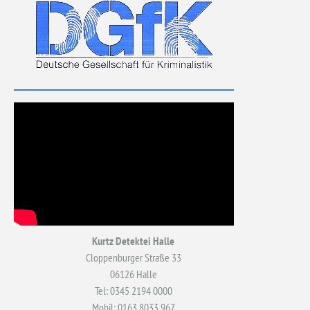
Kurtz Detektei Halle
Cloppenburger Straße 33
06126 Halle
Tel: 0345 2194 0000
Mobil: 0163 8033 967