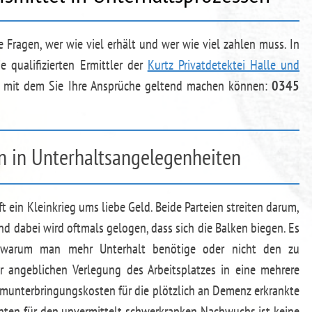
 Fragen, wer wie viel erhält und wer wie viel zahlen muss. In
e qualifizierten Ermittler der
Kurtz Privatdetektei Halle und
l, mit dem Sie Ihre Ansprüche geltend machen können:
0345
 in Unterhaltsangelegenheiten
 ein Kleinkrieg ums liebe Geld. Beide Parteien streiten darum,
nd dabei wird oftmals gelogen, dass sich die Balken biegen. Es
 warum man mehr Unterhalt benötige oder nicht den zu
 angeblichen Verlegung des Arbeitsplatzes in eine mehrere
imunterbringungskosten für die plötzlich an Demenz erkrankte
nten für den unvermittelt schwerkranken Nachwuchs ist keine