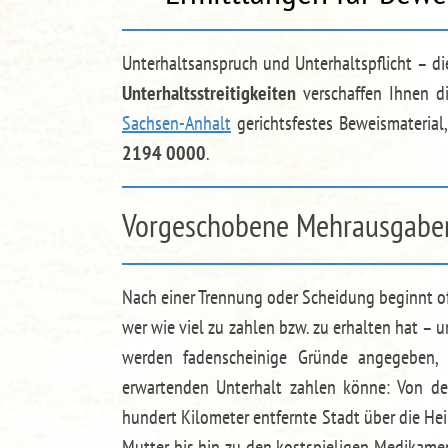
Unterhaltsanspruch und Unterhaltspflicht – die
Unterhaltsstreitigkeiten
verschaffen Ihnen di
Sachsen-Anhalt
gerichtsfestes Beweismateria
2194 0000
.
Vorgeschobene Mehrausgaben
Nach einer Trennung oder Scheidung beginnt oft
wer wie viel zu zahlen bzw. zu erhalten hat – u
werden fadenscheinige Gründe angegeben,
erwartenden Unterhalt zahlen könne: Von der
hundert Kilometer entfernte Stadt über die He
Mutter bis hin zu den kostspieligen Medikame