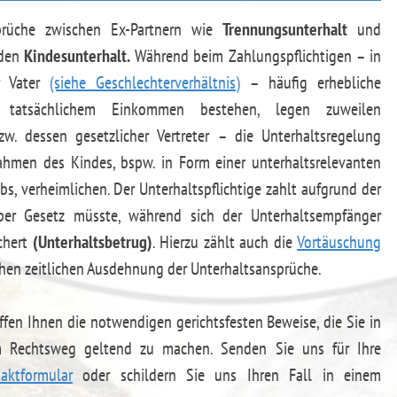
nsprüche zwischen Ex-Partnern wie
Trennungsunterhalt
und
 den
Kindesunterhalt.
Während beim Zahlungspflichtigen – in
er Vater
(siehe Geschlechterverhältnis)
– häufig erhebliche
nd tatsächlichem Einkommen bestehen, legen zuweilen
. dessen gesetzlicher Vertreter – die Unterhaltsregelung
ahmen des Kindes, bspw. in Form einer unterhaltsrelevanten
, verheimlichen. Der Unterhaltspflichtige zahlt aufgrund der
 per Gesetz müsste, während sich der Unterhaltsempfänger
chert
(Unterhaltsbetrug)
. Hierzu zählt auch die
Vortäuschung
hen zeitlichen Ausdehnung der Unterhaltsansprüche.
ffen Ihnen die notwendigen gerichtsfesten Beweise, die Sie in
em Rechtsweg geltend zu machen. Senden Sie uns für Ihre
aktformular
oder schildern Sie uns Ihren Fall in einem