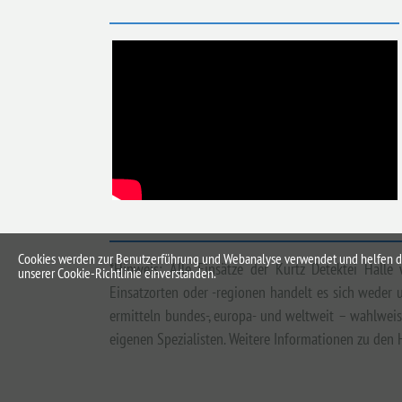
Cookies werden zur Benutzerführung und Webanalyse verwendet und helfen dabe
*Hinweis: Alle Einsätze der Kurtz Detektei Hall
unserer Cookie-Richtlinie einverstanden.
Einsatzorten oder -regionen handelt es sich weder u
ermitteln bundes-, europa- und weltweit – wahlwei
eigenen Spezialisten. Weitere Informationen zu den