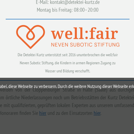
E-Mail: kontakt@detektei-kurtz.de
Montag bis Freitag: 08:00–20:00
Die Detektei Kurtz unterstützt seit 2016 ununterbrochen die well:fair
Neven Subotic Stiftung, die Kindern in armen Regionen Zugang zu
Wasser und Bildung verschafft.
i, diese Webseite zu verbessern. Durch die weitere Nutzung dieser Webseite erkl
e werden von der Cloppenburger Straße in Halle (Saale) aus durchg
m örtliche Niederlassungen noch um Betriebsstätten der Kurtz Detektei 
se mit qualifizierten, geprüften lokalen Experten aus unserem umfasse
 Honoraren finden Sie
hier
und zu den Einsatzorten
hier
.