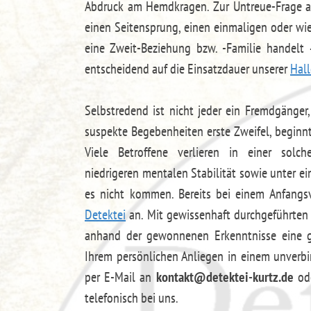
Abdruck am Hemdkragen. Zur Untreue-Frage an
einen Seitensprung, einen einmaligen oder wie
eine Zweit-Beziehung bzw. -Familie handelt –
entscheidend auf die Einsatzdauer unserer
Hall
Selbstredend ist nicht jeder ein Fremdgänge
suspekte Begebenheiten erste Zweifel, beginn
Viele Betroffene verlieren in einer solc
niedrigeren mentalen Stabilität sowie unter e
es nicht kommen. Bereits bei einem Anfangsv
Detektei
an. Mit gewissenhaft durchgeführten 
anhand der gewonnenen Erkenntnisse eine ge
Ihrem persönlichen Anliegen in einem unverbi
per E-Mail an
kontakt@detektei-kurtz.de
ode
telefonisch bei uns.