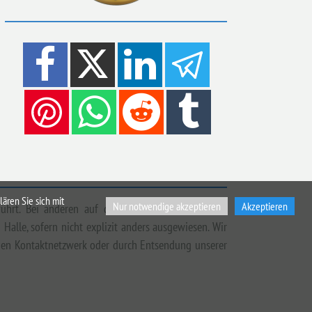
ären Sie sich mit
Nur notwendige akzeptieren
Akzeptieren
eführt. Bei anderen auf dieser Domain beworbenen
Halle, sofern nicht explizit anders ausgewiesen. Wir
nden Kontaktnetzwerk oder durch Entsendung unserer